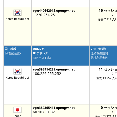
16 セッシ
vpn440642915.opengw.net
1.220.254.251
2 
Korea Republic of
過去 7,818 人
国・地域
DDNS 名
VPN 接続数
(物理的位置)
IP アドレス
連続稼働期間
(ISP ホスト名)
累積利用者数
11 セッシ
vpn393914289.opengw.net
180.226.255.252
2 
Korea Republic of
過去 13,257 人
0 セッシ
vpn382365411.opengw.net
60.107.31.32
1 
Japan
過去 142,772 人