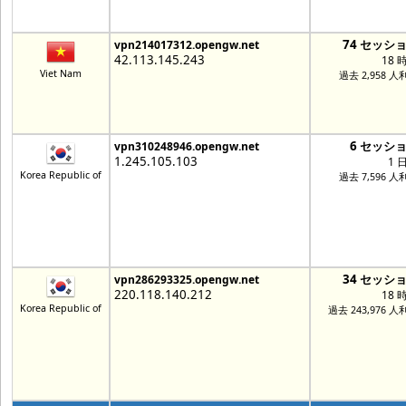
74 セッシ
vpn214017312.opengw.net
42.113.145.243
18 
Viet Nam
過去 2,958 人
6 セッシ
vpn310248946.opengw.net
1.245.105.103
1 
Korea Republic of
過去 7,596 人
34 セッシ
vpn286293325.opengw.net
220.118.140.212
18 
Korea Republic of
過去 243,976 人