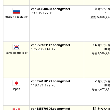
0 セッシ
vpn283848438.opengw.net
79.105.127.19
1 
Russian Federation
過去 24,828 人
14 セッシ
vpn557183112.opengw.net
175.205.141.17
18 
Korea Republic of
過去 9,590 人
2 セッシ
vpn354150121.opengw.net
119.171.172.70
18 
Japan
過去 4,667 人
31 セッシ
vpn185879306.opengw.net