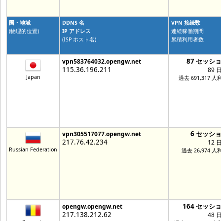
国・地域
DDNS 名
VPN 接続数
(物理的位置)
IP アドレス
連続稼働期間
(ISP ホスト名)
累積利用者数
87 セッシ
vpn583764032.opengw.net
115.36.196.211
89 
Japan
過去 691,317 人
6 セッシ
vpn305517077.opengw.net
217.76.42.234
12 
Russian Federation
過去 26,974 人
164 セッシ
opengw.opengw.net
217.138.212.62
48 