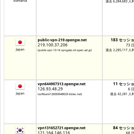
Romania
過去 6,284,683 
183 セッシ
public-vpn-219.opengw.net
219.100.37.206
73 
Japan
過去 2,285,117 
(public-vpn-13-14.vpngate.v4.open.ad.jp)
11 セッシ
vpn644907313.opengw.net
126.93.48.29
6 
Japan
過去 42,281 人
(softbank126093048029.bbtec.net)
84 セッシ
vpn131652721.opengw.net
121.164.146.116
68 