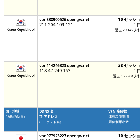
10 セッシ
vpn838900526.opengw.net
211.204.109.121
1 
Korea Republic of
過去 29,145 人
38 セッシ
vpn414246323.opengw.net
118.47.249.153
1 
Korea Republic of
過去 165,288 人
国・地域
DDNS 名
VPN 接続数
(物理的位置)
IP アドレス
連続稼働期間
(ISP ホスト名)
累積利用者数
10 セッシ
vpn977923227.opengw.net