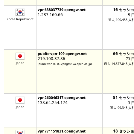
16 セッシ
vpn638037739.opengw.net
1.237.160.66
5 
Korea Republic of
過去 100,453 人
66 セッシ
public-vpn-109.opengw.net
219.100.37.86
73 
Japan
過去 14,577,048 
(public-vpn-06-06.vpngate.v4.open.ad.jp)
51 セッシ
vpn260046317.opengw.net
138.64.254.174
3 
Japan
過去 99,343 人
18 セッシ
vpn771151831.opengw.net