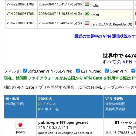
VPN-22300951709
2026/08/07 13:41:14 (0 分前)
India
VPN-22300951708
2026/08/07 13:40:53 (0 分前)
Brazil
VPN-22300951707
2026/08/07 13:40:52 (0 分前)
Iran (ISLAMIC Republic Of)
最近の世界中の VPN 通信状況をす
世界中で
447
すべての VPN 
フィルタ:
SoftEther VPN (SSL-VPN)
L2TP/IPsec
OpenVPN
現在、検閲用ファイアウォールがある国から VPN Gate を利用する際は I
独自の VPN Gate アプリを開発する場合、以下の HTML テーブルをパー
国・地域
DDNS 名
VPN 接続数
(物理的位置)
IP アドレス
連続稼働期間
(ISP ホスト名)
累積利用者数
81 セッシ
public-vpn-197.opengw.net
219.100.37.211
73 
Japan
過去 15,979,353 
(public-vpn-14-03.vpngate.v4.open.ad.jp)