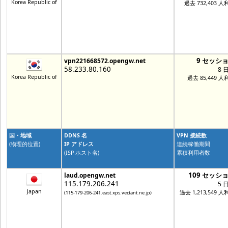
Korea Republic of
過去 732,403 人
9 セッシ
vpn221668572.opengw.net
58.233.80.160
8 
Korea Republic of
過去 85,449 人
国・地域
DDNS 名
VPN 接続数
(物理的位置)
IP アドレス
連続稼働期間
(ISP ホスト名)
累積利用者数
109 セッシ
laud.opengw.net
115.179.206.241
5 
Japan
過去 1,213,549 
(115-179-206-241.east.xps.vectant.ne.jp)