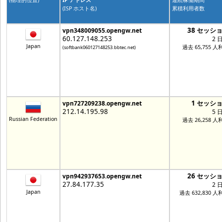
(物理的位置)
IP アドレス
連続稼働期間
(ISP ホスト名)
累積利用者数
38 セッシ
vpn348009055.opengw.net
60.127.148.253
2 
Japan
過去 65,755 人
(softbank060127148253.bbtec.net)
1 セッシ
vpn727209238.opengw.net
212.14.195.98
5 
Russian Federation
過去 26,258 人
26 セッシ
vpn942937653.opengw.net
27.84.177.35
2 
Japan
過去 632,830 人