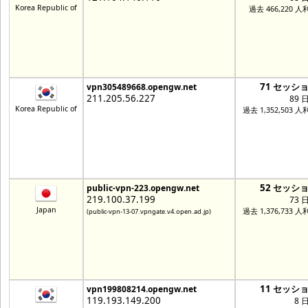
Korea Republic of
過去 466,220 人
71 セッシ
vpn305489668.opengw.net
211.205.56.227
89 
Korea Republic of
過去 1,352,503 
52 セッシ
public-vpn-223.opengw.net
219.100.37.199
73 
Japan
過去 1,376,733 
(public-vpn-13-07.vpngate.v4.open.ad.jp)
11 セッシ
vpn199808214.opengw.net
119.193.149.200
8 