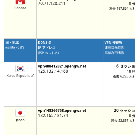
70.71.120.211
0 
Canada
過去 197,834 人
国・地域
DDNS 名
VPN 接続数
(物理的位置)
IP アドレス
連続稼働期間
(ISP ホスト名)
累積利用者数
6 セッシ
vpn488412821.opengw.net
125.132.14.168
18 
Korea Republic of
過去 6,225 人
20 セッシ
vpn148366758.opengw.net
182.165.181.74
0 
Japan
過去 22,857 人