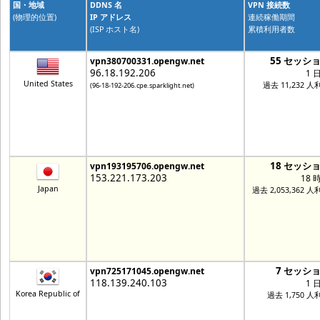
国・地域
DDNS 名
VPN 接続数
(物理的位置)
IP アドレス
連続稼働期間
(ISP ホスト名)
累積利用者数
55 セッシ
vpn380700331.opengw.net
96.18.192.206
1 
United States
過去 11,232 人
(96-18-192-206.cpe.sparklight.net)
18 セッシ
vpn193195706.opengw.net
153.221.173.203
18 
Japan
過去 2,053,362 
7 セッシ
vpn725171045.opengw.net
118.139.240.103
1 
Korea Republic of
過去 1,750 人