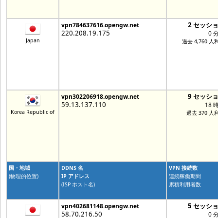
2 セッシ
vpn784637616.opengw.net
220.208.19.175
0 
Japan
過去 4,760 人
9 セッシ
vpn302206918.opengw.net
59.13.137.110
18 
Korea Republic of
過去 370 人
国・地域
DDNS 名
VPN 接続数
(物理的位置)
IP アドレス
連続稼働期間
(ISP ホスト名)
累積利用者数
5 セッシ
vpn402681148.opengw.net
58.70.216.50
0 