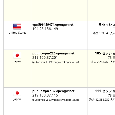
0 セッシ
vpn596459474.opengw.net
104.28.156.149
1 
United States
過去 199,343 人
105 セッシ
public-vpn-226.opengw.net
219.100.37.201
73 
Japan
過去 2,281,766 
(public-vpn-13-09.vpngate.v4.open.ad.jp)
111 セッシ
public-vpn-132.opengw.net
219.100.37.115
73 
Japan
過去 12,358,239 
(public-vpn-08-03.vpngate.v4.open.ad.jp)