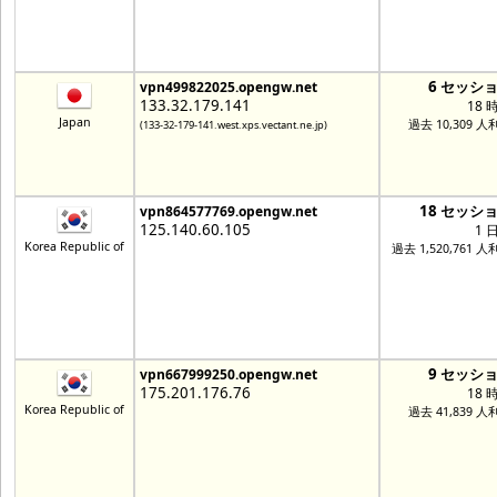
6 セッシ
vpn499822025.opengw.net
133.32.179.141
18 
Japan
過去 10,309 人
(133-32-179-141.west.xps.vectant.ne.jp)
18 セッシ
vpn864577769.opengw.net
125.140.60.105
1 
Korea Republic of
過去 1,520,761 
9 セッシ
vpn667999250.opengw.net
175.201.176.76
18 
Korea Republic of
過去 41,839 人