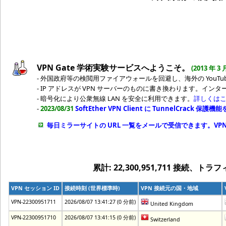
VPN Gate 学術実験サービスへようこそ。
(2013 年 3
- 外国政府等の検閲用ファイアウォールを回避し、海外の YouTu
- IP アドレスが VPN サーバーのものに書き換わります。イ
- 暗号化により公衆無線 LAN を安全に利用できます。
詳しくはこち
-
2023/08/31
SoftEther VPN Client に TunnelCrack 保護機
毎日ミラーサイトの URL 一覧をメールで受信できます。VPN
累計: 22,300,951,711 接続、トラフィ
VPN セッション ID
接続時刻 (世界標準時)
VPN 接続元の国・地域
VPN-22300951711
2026/08/07 13:41:27 (0 分前)
United Kingdom
VPN-22300951710
2026/08/07 13:41:15 (0 分前)
Switzerland